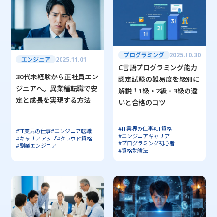
プログラミング
2025.10.30
エンジニア
2025.11.01
C言語プログラミング能力
30代未経験から正社員エン
認定試験の難易度を級別に
ジニアへ。異業種転職で安
解説！1級・2級・3級の違
定と成長を実現する方法
いと合格のコツ
#IT業界の仕事
#IT資格
#IT業界の仕事
#エンジニア転職
#エンジニアキャリア
#キャリアアップ
#クラウド資格
#プログラミング初心者
#副業エンジニア
#資格勉強法