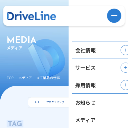
MEDIA
メディア
会社情報
サービス
TOP
メディア
#IT業界の仕事
採用情報
お知らせ
ALL
プログラミング
エンジニア
AI
メディア
TAG