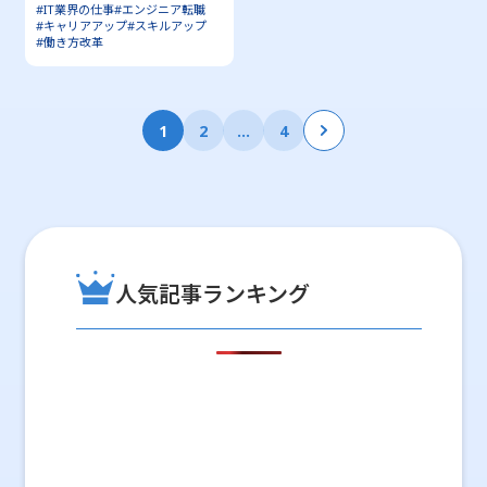
#IT業界の仕事
#エンジニア転職
#キャリアアップ
#スキルアップ
#働き方改革
投
1
2
…
4
稿
の
ペ
ー
人気記事ランキング
ジ
送
り