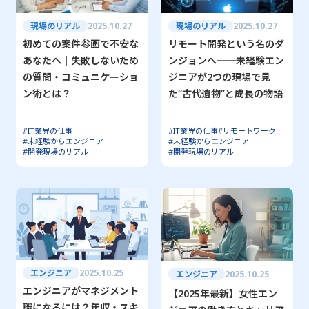
現場のリアル
2025.10.27
現場のリアル
2025.10.27
初めての案件参画で不安な
リモート開発という名のダ
あなたへ｜失敗しないため
ンジョンへ──未経験エン
の質問・コミュニケーショ
ジニアが2つの現場で見
ン術とは？
た“古代遺物”と成長の物語
#IT業界の仕事
#IT業界の仕事
#リモートワーク
#未経験からエンジニア
#未経験からエンジニア
#開発現場のリアル
#開発現場のリアル
エンジニア
2025.10.25
エンジニア
2025.10.25
エンジニアがマネジメント
【2025年最新】女性エン
職になるには？年収・スキ