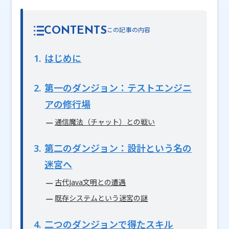
CONTENTS
1
はじめに
2
第一のダンジョン：テストエンジニ
アの修行場
通信魔法（チャット）との戦い
3
第二のダンジョン：設計という名の
迷宮へ
古代Java文明との遭遇
既存システムという迷宮の謎
4
二つのダンジョンで得たスキル