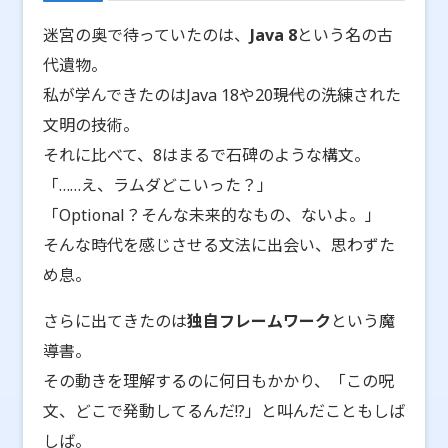
迷宮の奥で待っていたのは、
Java 8
という名の古
代遺物。
私が学んできたのはJava 18や20――現代の洗練された
文明の技術。
それに比べて、8はまるで石碑のような構文。
「……え、ラムダどこいった？」
「Optional？そんな未来的なもの、ないよ。」
そんな時代を感じさせる文法に出会い、思わずた
め息。
さらに出てきたのは
独自フレームワーク
という魔
導書。
その動きを理解するのに何日もかかり、「この呪
文、どこで発動してるんだ!?」と叫んだこともしば
しば。