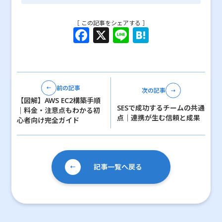
［ この記事をシェアする ］
F
X
Li
H
a
n
at
c
e
e
e
n
前の記事
次の記事
b
a
【図解】AWS EC2構築手順
SESで成功するチームの共通
o
｜料金・注意点もわかる初
点｜連携が生む信頼と成果
心者向け完全ガイド
o
k
記事一覧へ戻る