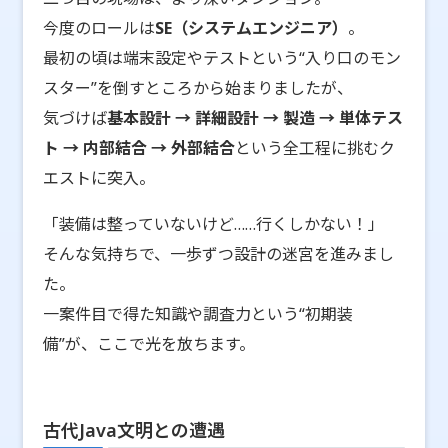
今度のロールは
SE（システムエンジニア）
。
最初の頃は端末設定やテストという“入り口のモン
スター”を倒すところから始まりましたが、
気づけば
基本設計 → 詳細設計 → 製造 → 単体テス
ト → 内部結合 → 外部結合
という全工程に挑むク
エストに突入。
「装備は整っていないけど……行くしかない！」
そんな気持ちで、一歩ずつ設計の迷宮を進みまし
た。
一案件目で得た知識や調査力という“初期装
備”が、ここで光を放ちます。
古代Java文明との遭遇