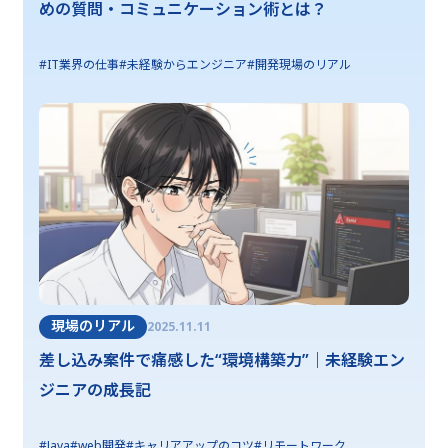
めの質問・コミュニケーション術とは？
#IT業界の仕事
#未経験からエンジニア
#開発現場のリアル
現場のリアル
2025.11.11
差し込み案件で痛感した“環境構築力”｜未経験エン
ジニアの成長記
#Java
#web開発
#キャリアアップのコツ
#リモートワーク