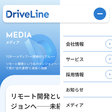
MEDIA
メディア
会社情報
TOP
メディア
現場のリアル
サービス
リモート開発という名のダンジョンへ──未経験エンジニアが2つの現場
で見た“古代遺物”と成長の物語
採用情報
お知らせ
リモート開発という名のダン
ジョンへ──未経験エンジニ
メディア