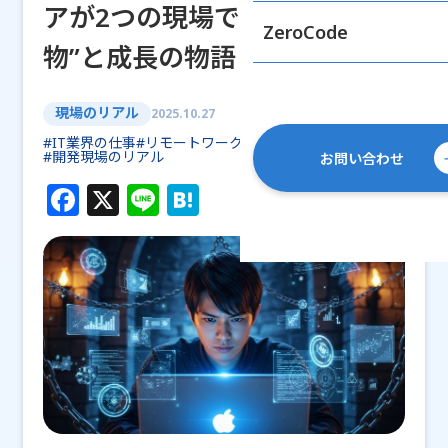
アが2つの現場で見た“古代遺
ZeroCode
物”と成長の物語
現場のリアル
2025.10.27
#IT業界の仕事
#リモートワーク
#未経験からエンジニア
#開発現場のリアル
お問い合わせ
F
X
Li
H
a
n
at
c
e
e
e
n
b
a
o
o
k