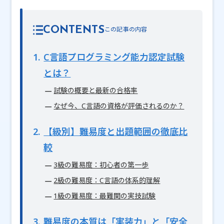
CONTENTS
1
C言語プログラミング能力認定試験
とは？
試験の概要と最新の合格率
なぜ今、C言語の資格が評価されるのか？
2
【級別】難易度と出題範囲の徹底比
較
3級の難易度：初心者の第一歩
2級の難易度：C言語の体系的理解
1級の難易度：最難関の実技試験
3
難易度の本質は「実装力」と「安全