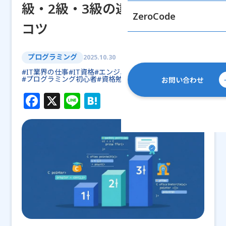
級・2級・3級の違いと合格の
ZeroCode
コツ
プログラミング
2025.10.30
#IT業界の仕事
#IT資格
#エンジニアキャリア
#プログラミング初心者
#資格勉強法
お問い合わせ
F
X
Li
H
a
n
at
c
e
e
e
n
b
a
o
o
k