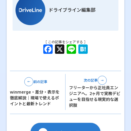
ドライブライン編集部
［ この記事をシェアする ］
F
X
Li
H
a
n
at
c
e
e
e
n
次の記事
前の記事
b
a
フリーターから正社員エン
winmerge・差分・表示を
o
ジニアへ。2ヶ月で実務デビ
徹底解説｜現場で使えるポ
ューを目指せる現実的な選
o
イントと最新トレンド
択肢
k