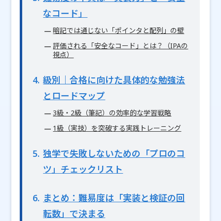
なコード」
暗記では通じない「ポインタと配列」の壁
評価される「安全なコード」とは？（IPAの
視点）
4
級別｜合格に向けた具体的な勉強法
とロードマップ
3級・2級（筆記）の効率的な学習戦略
1級（実技）を突破する実践トレーニング
5
独学で失敗しないための「プロのコ
ツ」チェックリスト
6
まとめ：難易度は「実装と検証の回
転数」で決まる