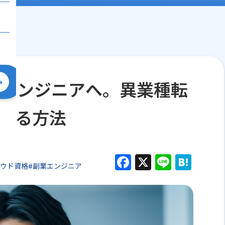
員エンジニアへ。異業種転
する方法
F
X
Li
H
ラウド資格
#副業エンジニア
a
n
at
c
e
e
e
n