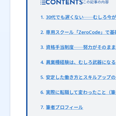
CONTENTS
1
30代でも遅くない──むしろ今
2
専用スクール「ZeroCode」で
3
資格手当制度──努力がそのまま
4
異業種経験は、むしろ武器になる
5
安定した働き方とスキルアップの
6
実際に転職して変わったこと（筆
7
筆者プロフィール