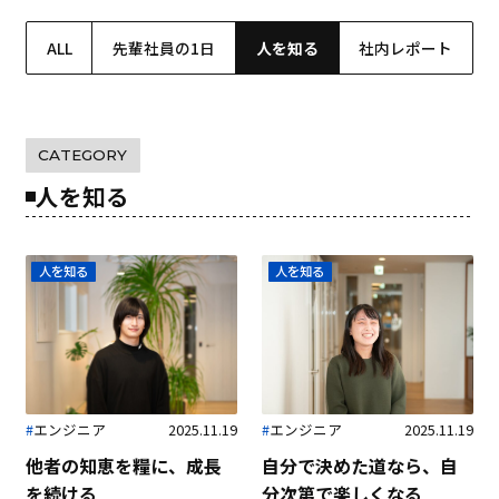
ALL
先輩社員の1日
人を知る
社内レポート
CATEGORY
人を知る
人を知る
人を知る
#
エンジニア
2025.11.19
#
エンジニア
2025.11.19
他者の知恵を糧に、成長
自分で決めた道なら、
自
を続ける
分次第で楽しくなる