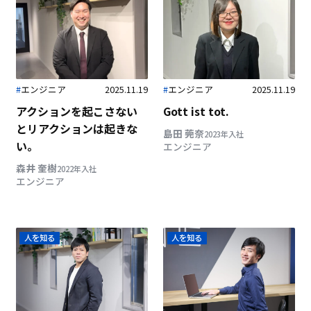
#
エンジニア
2025.11.19
#
エンジニア
2025.11.19
アクションを起こさない
Gott ist tot.
と
リアクションは起きな
島田 莞奈
2023年入社
い。
エンジニア
森井 奎樹
2022年入社
エンジニア
人を知る
人を知る