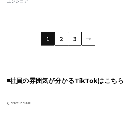
エンジニア
投
1
2
3
→
稿
の
ペ
ー
社員の雰囲気が分かるTikTokはこちら
ジ
送
@driveline0601
り