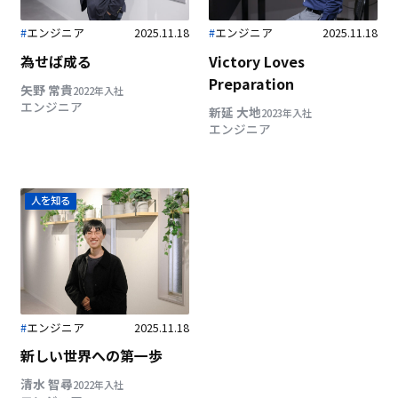
#
エンジニア
2025.11.18
#
エンジニア
2025.11.18
為せば成る
Victory Loves
Preparation
矢野 常貴
2022年入社
エンジニア
新延 大地
2023年入社
エンジニア
人を知る
#
エンジニア
2025.11.18
新しい世界への第一歩
清水 智尋
2022年入社