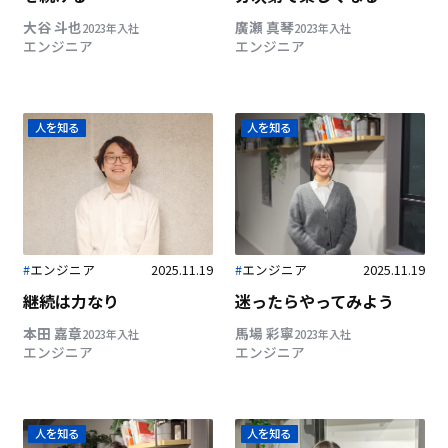
大谷 斗也
廣瀬 真琴
2023年入社
2023年入社
エンジニア
エンジニア
人を知る
人を知る
#
エンジニア
2025.11.19
#
エンジニア
2025.11.19
継続は力なり
迷ったらやってみよう
本田 嘉章
馬場 彩寧
2023年入社
2023年入社
エンジニア
エンジニア
人を知る
人を知る