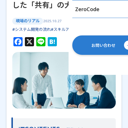
した「共有」の大切さ
ZeroCode
現場のリアル
2025.10.27
#システム開発の流れ
#スキルアップ
#開発現場のリアル
F
X
Li
H
お問い合わせ
a
n
at
c
e
e
e
n
b
a
o
o
k