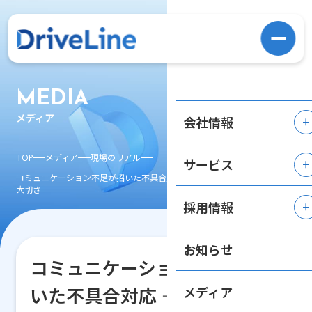
MEDIA
メディア
会社情報
TOP
メディア
現場のリアル
サービス
コミュニケーション不足が招いた不具合対応 ― 現場で痛感した「共有」の
大切さ
採用情報
お知らせ
コミュニケーション不足が招
いた不具合対応 ― 現場で痛感
メディア