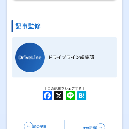
記事監修
ドライブライン編集部
［ この記事をシェアする ］
F
X
Li
H
a
n
at
c
e
e
e
n
前の記事
次の記事