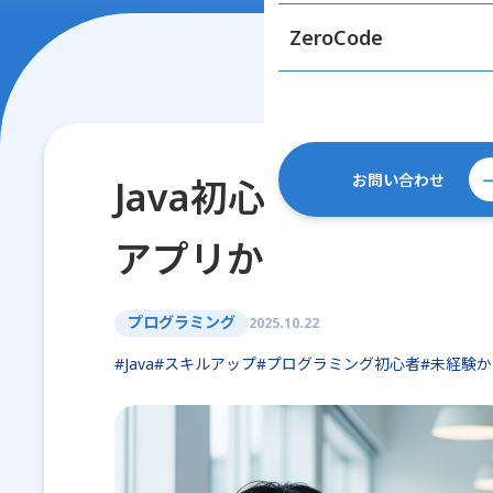
ZeroCode
お問い合わせ
Java初心者でも作れ
アプリから本格開発ま
プログラミング
2025.10.22
#Java
#スキルアップ
#プログラミング初心者
#未経験