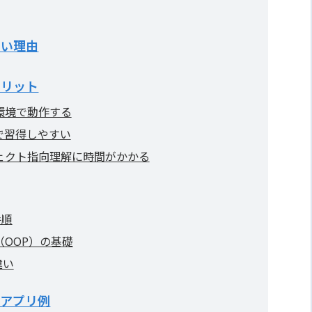
すい理由
メリット
環境で動作する
で習得しやすい
ェクト指向理解に時間がかかる
手順
OOP）の基礎
違い
なアプリ例