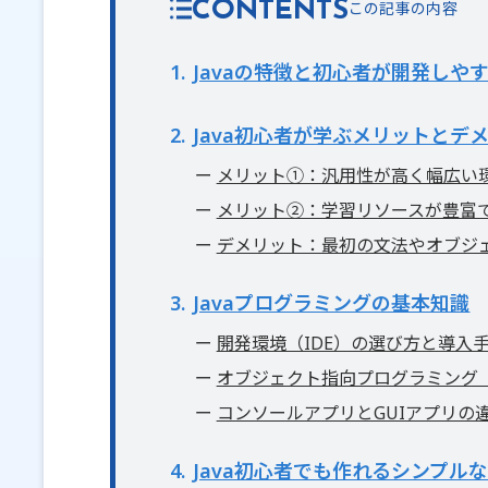
CONTENTS
1
Javaの特徴と初心者が開発しや
2
Java初心者が学ぶメリットとデ
メリット①：汎用性が高く幅広い
メリット②：学習リソースが豊富
デメリット：最初の文法やオブジ
3
Javaプログラミングの基本知識
開発環境（IDE）の選び方と導入
オブジェクト指向プログラミング（
コンソールアプリとGUIアプリの
4
Java初心者でも作れるシンプル