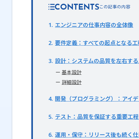
CONTENTS
1
エンジニアの仕事内容の全体像
2
要件定義：すべての起点となる工
3
設計：システムの品質を左右する
基本設計
詳細設計
4
開発（プログラミング）：アイデ
5
テスト：品質を保証する重要工程
6
運用・保守：リリース後も続く仕