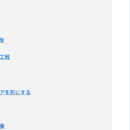
程
工程
アを形にする
事