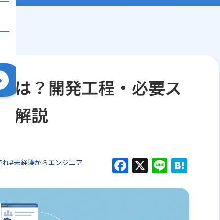
とは？開発工程・必要ス
全解説
F
X
Li
H
流れ
#未経験からエンジニア
a
n
at
c
e
e
e
n