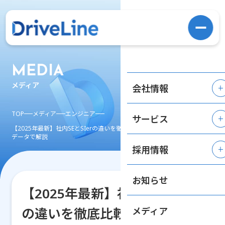
MEDIA
メディア
会社情報
TOP
メディア
エンジニア
サービス
【2025年最新】社内SEとSIerの違いを徹底比較｜年収・働き方・将来性を
データで解説
採用情報
お知らせ
【2025年最新】社内SEとSIer
の違いを徹底比較｜年収・働
メディア