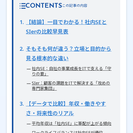
CONTENTS
1
【結論】一目でわかる！社内SEと
SIerの比較早見表
2
そもそも何が違う？立場と目的から
見る根本的な違い
社内SE：自社の事業成長をITで支える「守
りの要」
SIer：顧客の課題をITで解決する「攻めの
専門家集団」
3
【データで比較】年収・働きやす
さ・将来性のリアル
平均年収は「社内SE」に軍配が上がる傾向
ワークライフバランスは社内SEが優位