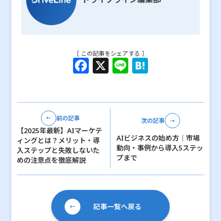
［ この記事をシェアする ］
F
X
Li
H
a
n
at
c
e
e
e
n
前の記事
次の記事
b
a
【2025年最新】AIマーケテ
AIビジネスの始め方｜市場
o
ィングとは？メリット・導
動向・事例から導入5ステッ
入ステップと失敗しないた
o
プまで
めの注意点を徹底解説
k
記事一覧へ戻る