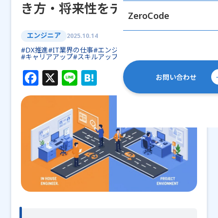
き方・将来性をデータで解説
ZeroCode
エンジニア
2025.10.14
#DX推進
#IT業界の仕事
#エンジニア転職
#キャリアアップ
#スキルアップ
F
X
Li
H
お問い合わせ
a
n
at
c
e
e
e
n
b
a
o
o
k