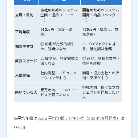
自社のため
のシステム
顧客のため
のシステム
立場・目的
企画・運用（ユーザ
開発・納品（ベンダ
ー）
ー）
512万円
（安定・高
479万円
（幅広く、成
平均年収
め）
果次第）
◎ 納期が比較的緩や
△ プロジェクトによ
働きやすさ
か、残業少なめ
る、繁忙期は激務
△ 緩やか、特定領域に
◎ 速い、多様な業界・
成長スピード
深くなる
技術を経験
社内調整・コミュニケ
顧客・協力会社との折
人間関係
ーションが中心
衝・交渉が中心
挑戦志向、様々なプロ
安定志向、一つのサー
向いている人
ジェクトを経験したい
ビスを育てたい人
人
※平均年収は
doda 平均年収ランキング（2024年9月発表）
よ
り引用